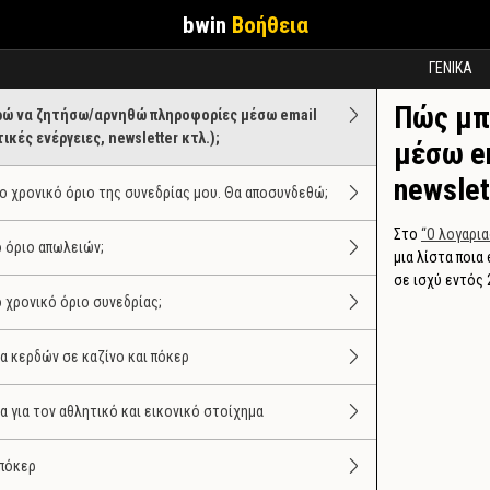
bwin
Βοήθεια
ΓΕΝΙΚΑ
Πώς μπ
ώ να ζητήσω/αρνηθώ πληροφορίες μέσω email
κές ενέργειες, newsletter κτλ.);
μέσω em
newslet
ο χρονικό όριο της συνεδρίας μου. Θα αποσυνδεθώ;
Στο
“Ο λογαρια
το όριο απωλειών;
μια λίστα ποια
σε ισχύ εντός 
το χρονικό όριο συνεδρίας;
α κερδών σε καζίνο και πόκερ
 για τον αθλητικό και εικονικό στοίχημα
 πόκερ